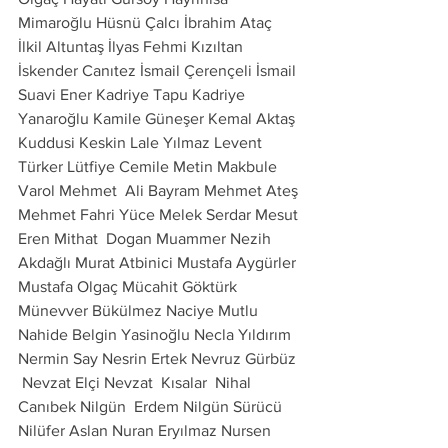
Mimaroğlu Hüsnü Çalcı İbrahim Ataç 
İlkil Altuntaş İlyas Fehmi Kızıltan 
İskender Canıtez İsmail Çerençeli İsmail 
Suavi Ener Kadriye Tapu Kadriye 
Yanaroğlu Kamile Güneşer Kemal Aktaş 
Kuddusi Keskin Lale Yılmaz Levent 
Türker Lütfiye Cemile Metin Makbule 
Varol Mehmet  Ali Bayram Mehmet Ateş 
Mehmet Fahri Yüce Melek Serdar Mesut 
Eren Mithat  Dogan Muammer Nezih 
Akdağlı Murat Atbinici Mustafa Aygürler 
Mustafa Olgaç Mücahit Göktürk 
Münevver Bükülmez Naciye Mutlu 
Nahide Belgin Yasinoğlu Necla Yıldırım 
Nermin Say Nesrin Ertek Nevruz Gürbüz 
 Nevzat Elçi Nevzat  Kısalar  Nihal 
Canıbek Nilgün  Erdem Nilgün Sürücü 
Nilüfer Aslan Nuran Eryılmaz Nursen 