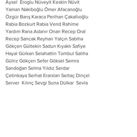
Aysel  Eroglu Nüveyit Keskin Nüvit 
Yaman Nakiboğlu Ömer Afacanoğlu 
Özgür Barış Karaca Perihan Çakallıoğlu 
Rabia Bozkurt Rabia Verid Rahime 
Yardım Rana Adanır Onan Recep Oral 
Recep Sancak Reyhan Yalçın Sabiha 
Gökçen Gültekin Sadun Kıyaklı Safiye 
Hayal Gürkan Selahattin Tombul Saliha 
Gülriz Gökçen Sefer Göksel Semra 
Sarıdoğan Selma Yıldız Serdar 
Çetinkaya Serhat Erarslan Sertaç Dinçel 
Server  Kılınç Sevgi Suna Dülkar  Sevla 
Akkuş Sevgi Suna Dülkar Seyhun 
Ekebaş Soner Abil Suphi Sulhi Kafkas 
Suavi Ener Suzan Sarı Şahan Varol Şakir 
Erdoğan Şevket  Altun Şener Ünal Şule 
Elmas Dizdar Ufuk Alpay Ufuk Kurhan 
Ümit Akova Ümit Sungur Leblebici 
Ümmühani Dizen Vahide Şebnem 