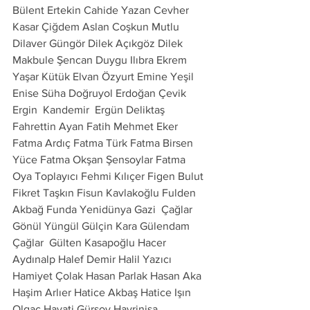
Bülent Ertekin Cahide Yazan Cevher 
Kasar Çiğdem Aslan Coşkun Mutlu  
Dilaver Güngör Dilek Açıkgöz Dilek 
Makbule Şencan Duygu Ilıbra Ekrem 
Yaşar Kütük Elvan Özyurt Emine Yeşil 
Enise Süha Doğruyol Erdoğan Çevik 
Ergin  Kandemir  Ergün Deliktaş 
Fahrettin Ayan Fatih Mehmet Eker 
Fatma Ardıç Fatma Türk Fatma Birsen 
Yüce Fatma Okşan Şensoylar Fatma 
Oya Toplayıcı Fehmi Kılıçer Figen Bulut 
Fikret Taşkın Fisun Kavlakoğlu Fulden 
Akbağ Funda Yenidünya Gazi  Çağlar  
Gönül Yüngül Gülçin Kara Gülendam 
Çağlar  Gülten Kasapoğlu Hacer 
Aydınalp Halef Demir Halil Yazıcı  
Hamiyet Çolak Hasan Parlak Hasan Aka 
Haşim Arlıer Hatice Akbaş Hatice Işın 
Olgaç Hayati Gürsoy Hayrinisa 