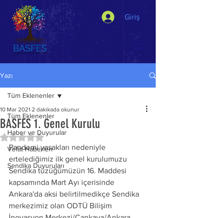
Giriş
Yazı
Tüm Eklenenler
10 Mar 2021
2 dakikada okunur
Tüm Eklenenler
BASFES 1. Genel Kurulu
Haber ve Duyurular
5 üzerinden NaN yıldız
Pandemi yasakları nedeniyle 
Vefat Haberleri
ertelediğimiz ilk genel kurulumuzu 
Sendika Duyuruları
Sendika tüzüğümüzün 16. Maddesi 
kapsamında Mart Ayı içerisinde 
Ankara'da aksi belirtilmedikçe Sendika 
merkezimiz olan ODTÜ Bilişim 
İnovasyon Merkezi/Çankaya/Ankara 