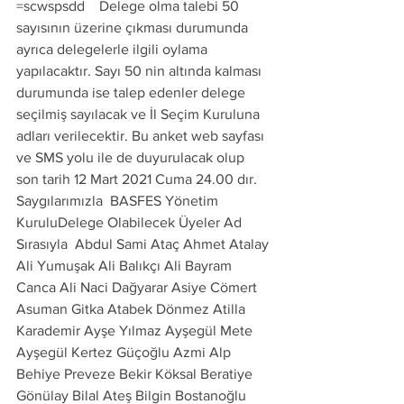
=scwspsdd    Delege olma talebi 50 
sayısının üzerine çıkması durumunda 
ayrıca delegelerle ilgili oylama 
yapılacaktır. Sayı 50 nin altında kalması 
durumunda ise talep edenler delege 
seçilmiş sayılacak ve İl Seçim Kuruluna 
adları verilecektir. Bu anket web sayfası 
ve SMS yolu ile de duyurulacak olup 
son tarih 12 Mart 2021 Cuma 24.00 dır.  
Saygılarımızla  BASFES Yönetim 
KuruluDelege Olabilecek Üyeler Ad 
Sırasıyla  Abdul Sami Ataç Ahmet Atalay 
Ali Yumuşak Ali Balıkçı Ali Bayram 
Canca Ali Naci Dağyarar Asiye Cömert 
Asuman Gitka Atabek Dönmez Atilla 
Karademir Ayşe Yılmaz Ayşegül Mete 
Ayşegül Kertez Güçoğlu Azmi Alp 
Behiye Preveze Bekir Köksal Beratiye 
Gönülay Bilal Ateş Bilgin Bostanoğlu 