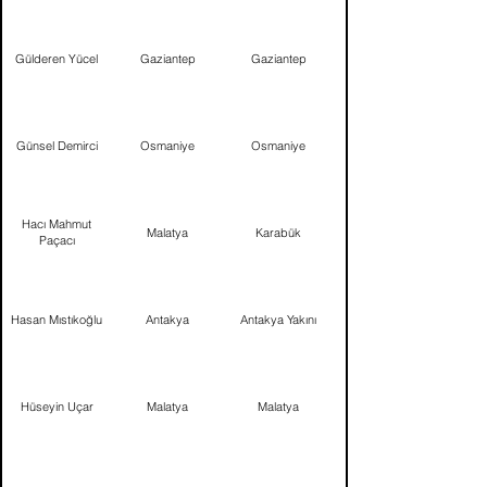
Gülderen Yücel
Gaziantep
Gaziantep
Günsel Demirci
Osmaniye
Osmaniye
Hacı Mahmut
Malatya
Karabük
Paçacı
Hasan Mıstıkoğlu
Antakya
Antakya Yakını
Hüseyin Uçar
Malatya
Malatya