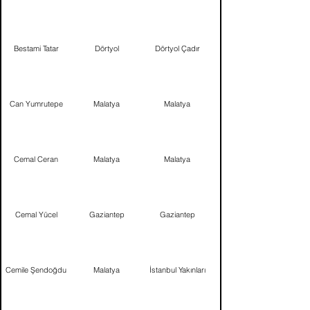
Bestami Tatar
Dörtyol
Dörtyol Çadır
Can Yumrutepe
Malatya
Malatya
Cemal Ceran
Malatya
Malatya
Cemal Yücel
Gaziantep
Gaziantep
Cemile Şendoğdu
Malatya
İstanbul Yakınları