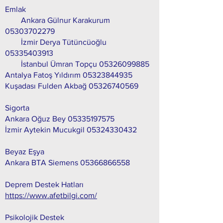
Emlak
Ankara Gülnur Karakurum
05303702279
İzmir Derya Tütüncüoğlu
05335403913
İstanbul Ümran Topçu
05326099885
Antalya Fatoş Yıldırım
05323844935
Kuşadası Fulden Akbağ
05326740569
Sigorta
Ankara Oğuz Bey
05335197575
İzmir Aytekin Mucukgil
05324330432
Beyaz Eşya
Ankara BTA Siemens
05366866558
Deprem Destek Hatları
https://www.afetbilgi.com/
Psikolojik Destek