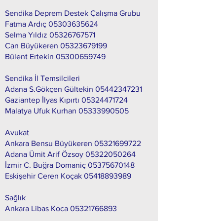
Sendika Deprem Destek Çalışma Grubu
Fatma Ardıç
05303635624
Selma Yıldız
05326767571
Can Büyükeren
05323679199
Bülent Ertekin
05300659749
Sendika İl Temsilcileri
Adana S.Gökçen Gültekin
05442347231
Gaziantep İlyas Kıpırtı
05324471724
Malatya Ufuk Kurhan
05333990505
Avukat
Ankara Bensu Büyükeren
05321699722
Adana Ümit Arif Özsoy
05322050264
İzmir C. Buğra Domaniç
05375670148
Eskişehir Ceren Koçak
05418893989
Sağlık
Ankara Libas Koca
05321766893