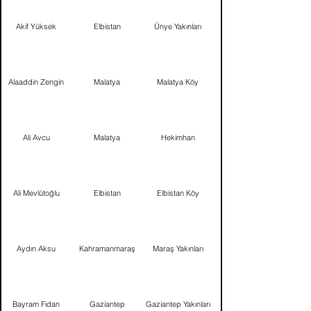
Akif Yüksek
Elbistan
Ünye Yakınları
Alaaddin Zengin
Malatya
Malatya Köy
Ali Avcu
Malatya
Hekimhan
Ali Mevlütoğlu
Elbistan
Elbistan Köy
Aydın Aksu
Kahramanmaraş
Maraş Yakınları
Bayram Fidan
Gaziantep
Gaziantep Yakınları