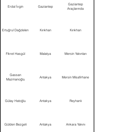
Gaziantep
Erdal İvgin
Gaziantep
Araçlarında
Ertuğrul Dağdelen
Kırıkhan
Kırıkhan
Fikret Hasgül
Malatya
Mersin Yakınları
Gassan
Antakya
Mersin Misafirhane
Mazmanoğlu
Gülay Hatoğlu
Antakya
Reyhanlı
Gülden Bezgeli
Antakya
Ankara Yakını