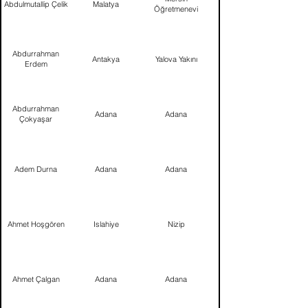
Abdulmutallip Çelik
Malatya
Öğretmenevi
Abdurrahman
Antakya
Yalova Yakını
Erdem
Abdurrahman
Adana
Adana
Çokyaşar
Adem Durna
Adana
Adana
Ahmet Hoşgören
Islahiye
Nizip
Ahmet Çalgan
Adana
Adana