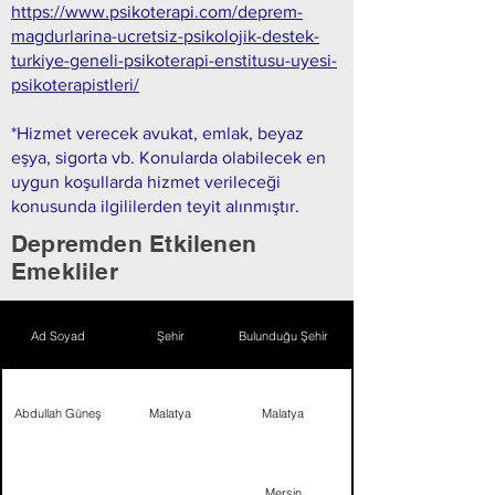
https://www.psikoterapi.com/deprem-
magdurlarina-ucretsiz-psikolojik-destek-
turkiye-geneli-psikoterapi-enstitusu-uyesi-
psikoterapistleri/
*Hizmet verecek avukat, emlak, beyaz
eşya, sigorta vb. Konularda olabilecek en
uygun koşullarda hizmet verileceği
konusunda ilgililerden teyit alınmıştır.
Depremden Etkilenen
Emekliler
Ad Soyad
Şehir
Bulunduğu Şehir
Abdullah Güneş
Malatya
Malatya
Mersin