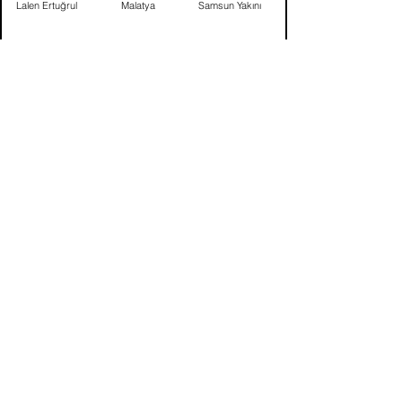
Lalen Ertuğrul
Malatya
Samsun Yakını
Mehmet Aba
Gaziantep
Konya Yakını
Mehmet Bilal
Gaziantep
Gaziantep
Güneşoğlu
Mehmet Bilal
Gaziantep
Gaziantep
Güneşoğlu
Mehmet Gök
Kırıkhan
Ankara Yakını
Mehmet Halaç
Adıyaman
Adıyaman Yakınları