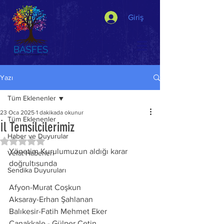
Giriş
Yazı
Tüm Eklenenler
23 Oca 2025
1 dakikada okunur
Tüm Eklenenler
İl Temsilcilerimiz
Haber ve Duyurular
5 üzerinden NaN yıldız
Yönetim Kurulumuzun aldığı karar 
Vefat Haberleri
doğrultısunda
Sendika Duyuruları
Afyon-Murat Coşkun
Aksaray-Erhan Şahlanan
Balıkesir-Fatih Mehmet Eker
Çanakkale - Gülper Çetin