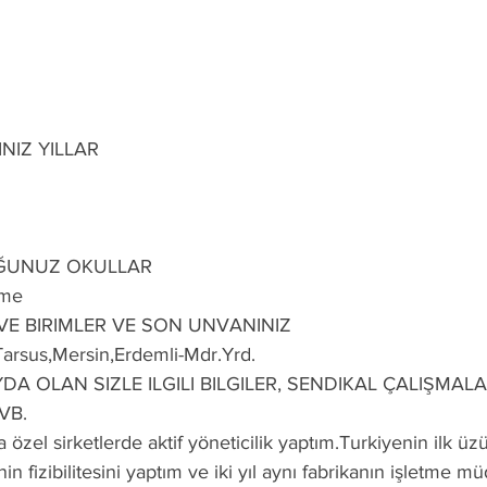
NIZ YILLAR
ĞUNUZ OKULLAR
tme
 VE BIRIMLER VE SON UNVANINIZ
Tarsus,Mersin,Erdemli-Mdr.Yrd.
DA OLAN SIZLE ILGILI BILGILER, SENDIKAL ÇALIŞMALA
VB.
 özel sirketlerde aktif yöneticilik yaptım.Turkiyenin ilk ü
in fizibilitesini yaptım ve iki yıl aynı fabrikanın işletme 