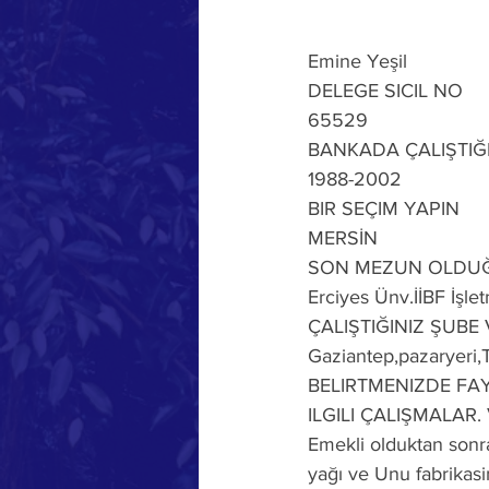
Emine Yeşil
DELEGE SICIL NO
65529
BANKADA ÇALIŞTIĞI
1988-2002
BIR SEÇIM YAPIN
MERSİN
SON MEZUN OLDU
Erciyes Ünv.İİBF İşle
ÇALIŞTIĞINIZ ŞUBE
Gaziantep,pazaryeri,
BELIRTMENIZDE FAY
ILGILI ÇALIŞMALAR. 
Emekli olduktan sonra
yağı ve Unu fabrikasin