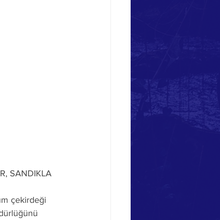
R, SANDIKLA 
züm çekirdeği 
müdürlüğünü 