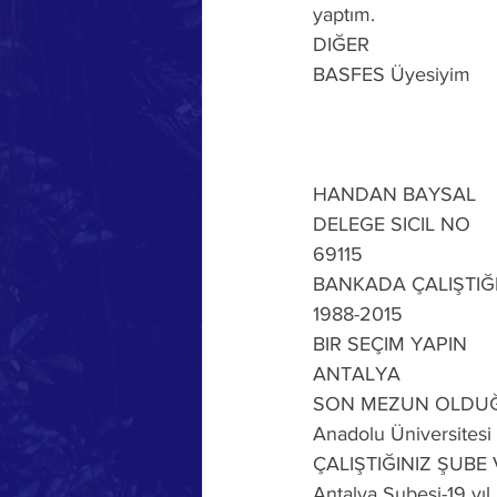
yaptım.
DIĞER
BASFES Üyesiyim
HANDAN BAYSAL
DELEGE SICIL NO
69115
BANKADA ÇALIŞTIĞI
1988-2015
BIR SEÇIM YAPIN
ANTALYA
SON MEZUN OLDU
Anadolu Üniversitesi H
ÇALIŞTIĞINIZ ŞUBE
Antalya Şubesi-19 yıl