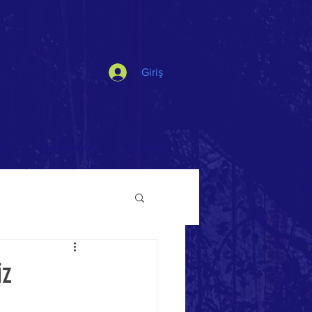
Giriş
ar
Üye Sayfaları
Gruplar
iz