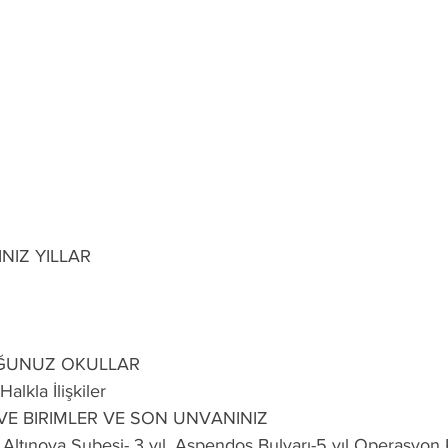
NIZ YILLAR
ĞUNUZ OKULLAR
alkla İlişkiler
 VE BIRIMLER VE SON UNVANINIZ
. Altınova Şubesi- 3 yıl. Aspendos Bulvarı-5 yıl Operasyon