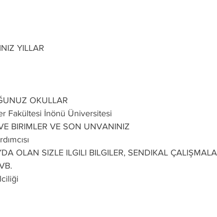
NIZ YILLAR
ĞUNUZ OKULLAR
mler Fakültesi İnönü Üniversitesi
 VE BIRIMLER VE SON UNVANINIZ
dımcısı
DA OLAN SIZLE ILGILI BILGILER, SENDIKAL ÇALIŞMALA
VB.
iliği