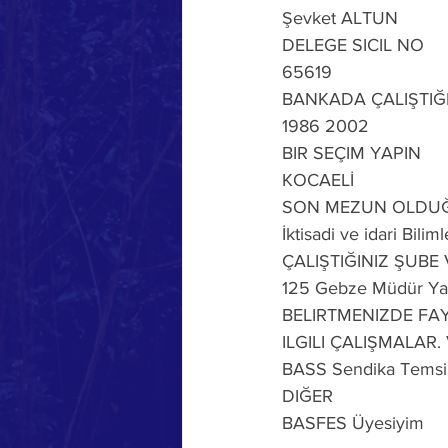
Şevket ALTUN
DELEGE SICIL NO
65619
BANKADA ÇALIŞTIĞI
1986 2002
BIR SEÇIM YAPIN
KOCAELİ
SON MEZUN OLDU
İktisadi ve idari Bili
ÇALIŞTIĞINIZ ŞUBE
125 Gebze Müdür Yar
BELIRTMENIZDE FAY
ILGILI ÇALIŞMALAR. 
BASS Sendika Temsilc
DIĞER
BASFES Üyesiyim