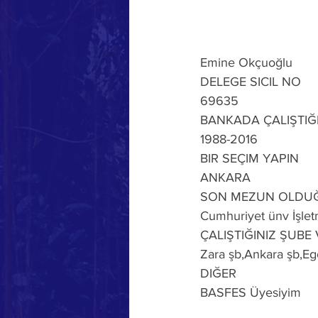
Emine Okçuoğlu
DELEGE SICIL NO
69635
BANKADA ÇALIŞTIĞI
1988-2016
BIR SEÇIM YAPIN
ANKARA
SON MEZUN OLDU
Cumhuriyet ünv İşle
ÇALIŞTIĞINIZ ŞUBE
Zara şb,Ankara şb,Eg
DIĞER
BASFES Üyesiyim