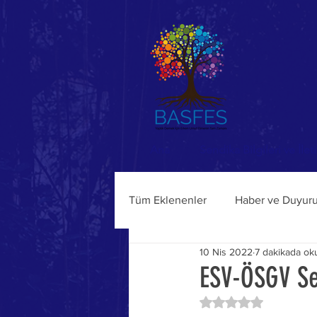
Ana
Sendika Bilgileri ve İlet
Tüm Eklenenler
Haber ve Duyuru
10 Nis 2022
7 dakikada ok
ESV-ÖSGV Seç
5 üzerinden NaN yıl