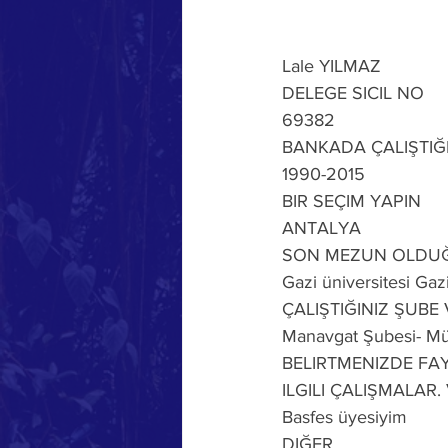
Lale YILMAZ
DELEGE SICIL NO
69382
BANKADA ÇALIŞTIĞI
1990-2015
BIR SEÇIM YAPIN
ANTALYA
SON MEZUN OLDU
Gazi üniversitesi Ga
ÇALIŞTIĞINIZ ŞUBE
Manavgat Şubesi- Mü
BELIRTMENIZDE FAY
ILGILI ÇALIŞMALAR. 
Basfes üyesiyim
DIĞER