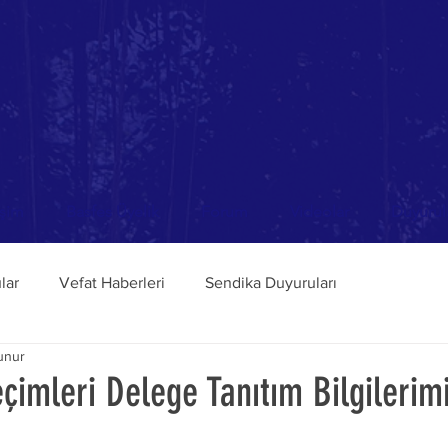
işim
Basfes Üyelik
Forum
Videolar
Duyurul
lar
Vefat Haberleri
Sendika Duyuruları
unur
imleri Delege Tanıtım Bilgilerim
dız