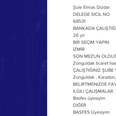
Şule Elmas Dizdar
DELEGE SICIL NO
68531
BANKADA ÇALIŞTIĞI
26 yıl
BIR SEÇIM YAPIN
İZMİR
SON MEZUN OLDU
Zonguldak ticaret lise
ÇALIŞTIĞINIZ ŞUBE
Zonguldak , Karadon, 
BELIRTMENIZDE FAY
ILGILI ÇALIŞMALAR. 
Basfes üyesiyim
DIĞER
BASFES Üyesiyim